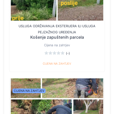
USLUGA ODRŽAVANJA EKSTERIJERA ILI USLUGA
PEJZAŽNOG UREĐENJA
Košenje zapuštenih parcela
Cijena na zahtjev
(-)
CIJENA NA ZAHTJEV
CIJENA NA ZAHTJEV