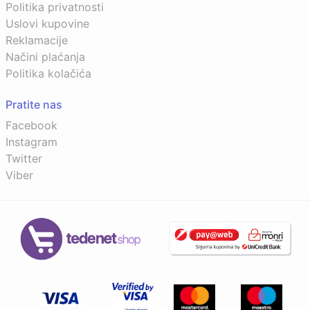
Politika privatnosti
Uslovi kupovine
Reklamacije
Načini plaćanja
Politika kolačića
Pratite nas
Facebook
Instagram
Twitter
Viber