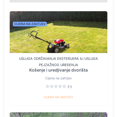
CIJENA NA ZAHTJEV
USLUGA ODRŽAVANJA EKSTERIJERA ILI USLUGA
PEJZAŽNOG UREĐENJA
Košenje i uredjivanje dvorišta
Cijena na zahtjev
(-)
CIJENA NA ZAHTJEV