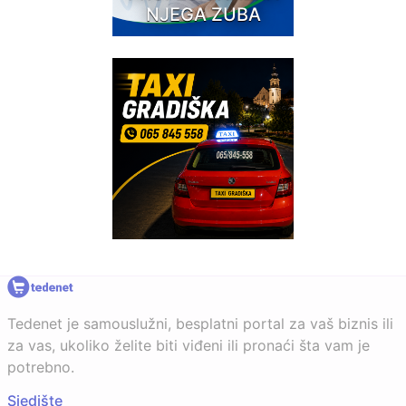
NJEGA ZUBA
Tedenet je samouslužni, besplatni portal za vaš biznis ili
za vas, ukoliko želite biti viđeni ili pronaći šta vam je
potrebno.
Sjedište