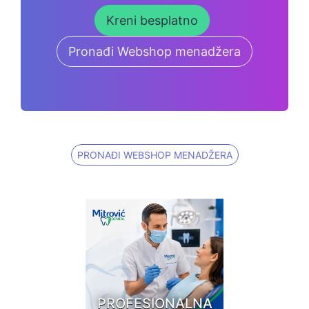
Kreni besplatno
Pronađi Webshop menadžera
PRONAĐI WEBSHOP MENADŽERA
PROFESIONALNA