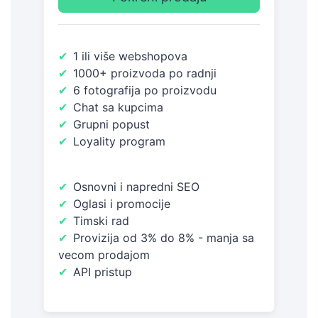
✔
1 ili više webshopova
✔
1000+ proizvoda po radnji
✔
6 fotografija po proizvodu
✔
Chat sa kupcima
✔
Grupni popust
✔
Loyality program
✔
Osnovni i napredni SEO
✔
Oglasi i promocije
✔
Timski rad
✔
Provizija od 3% do 8% - manja sa
vecom prodajom
✔
API pristup