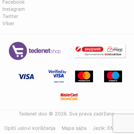
Facebook
Instagram
Twitter
Viber
Tedenet doo © 2026. Sva prava zadržana.
Opšti uslovi korišćenja
Mapa sajta
Jezik:
ENG
|
BIH