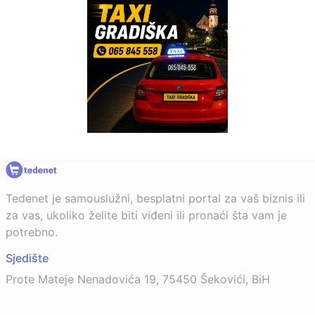
Tedenet je samouslužni, besplatni portal za vaš biznis ili
za vas, ukoliko želite biti viđeni ili pronaći šta vam je
potrebno.
Sjedište
Prote Mateje Nenadovića 19, 75450 Šekovići, BiH