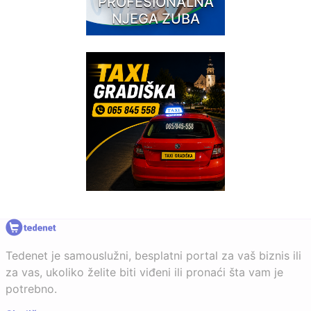
PROFESIONALNA
NJEGA ZUBA
Tedenet je samouslužni, besplatni portal za vaš biznis ili
za vas, ukoliko želite biti viđeni ili pronaći šta vam je
potrebno.