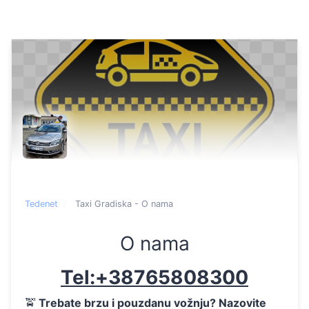
Tedenet
Taxi Gradiska - O nama
O nama
Tel:+38765808300
🚖
Trebate brzu i pouzdanu vožnju? Nazovite