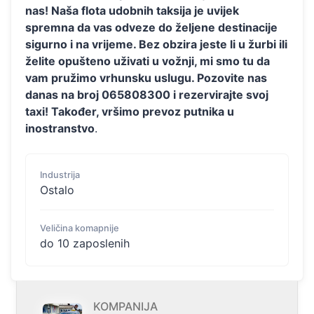
nas! Naša flota udobnih taksija je uvijek
spremna da vas odveze do željene destinacije
sigurno i na vrijeme. Bez obzira jeste li u žurbi ili
želite opušteno uživati u vožnji, mi smo tu da
vam pružimo vrhunsku uslugu. Pozovite nas
danas na broj 065808300 i rezervirajte svoj
taxi! Također, vršimo prevoz putnika u
inostranstvo
.
Industrija
Ostalo
Veličina komapnije
do 10 zaposlenih
KOMPANIJA