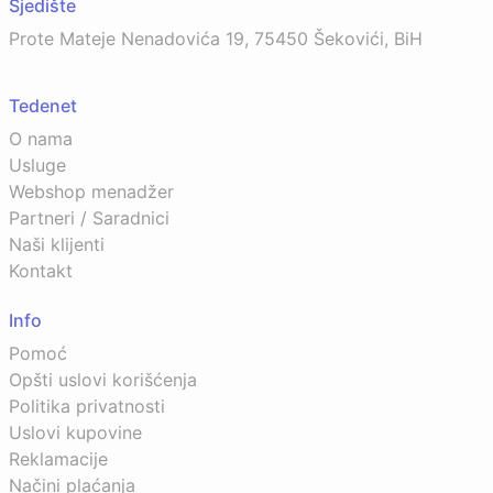
Sjedište
Prote Mateje Nenadovića 19, 75450 Šekovići, BiH
Tedenet
O nama
Usluge
Webshop menadžer
Partneri / Saradnici
Naši klijenti
Kontakt
Info
Pomoć
Opšti uslovi korišćenja
Politika privatnosti
Uslovi kupovine
Reklamacije
Načini plaćanja