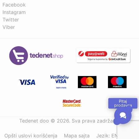
Facebook
Instagram
Twitter
Viber
Pitaj
prodavca
Tedenet doo © 2026. Sva prava zadržana.
Opšti uslovi korišćenja
Mapa sajta
Jezik:
ENG
|
BIH