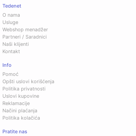
Tedenet
O nama
Usluge
Webshop menadžer
Partneri / Saradnici
Naši klijenti
Kontakt
Info
Pomoć
Opšti uslovi korišćenja
Politika privatnosti
Uslovi kupovine
Reklamacije
Načini plaćanja
Politika kolačića
Pratite nas