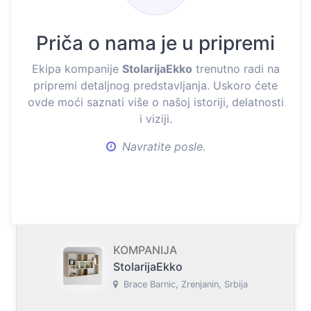
Priča o nama je u pripremi
Ekipa kompanije
StolarijaEkko
trenutno radi na
pripremi detaljnog predstavljanja. Uskoro ćete
ovde moći saznati više o našoj istoriji, delatnosti
i viziji.
Navratite posle.
KOMPANIJA
StolarijaEkko
Brace Barnic, Zrenjanin, Srbija