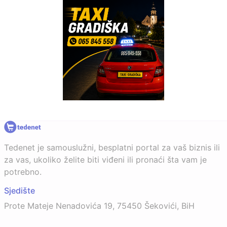
Tedenet je samouslužni, besplatni portal za vaš biznis ili
za vas, ukoliko želite biti viđeni ili pronaći šta vam je
potrebno.
Sjedište
Prote Mateje Nenadovića 19, 75450 Šekovići, BiH