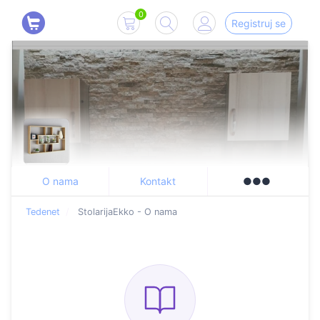
0
Registruj se
O nama
Kontakt
●●●
Tedenet
StolarijaEkko - O nama