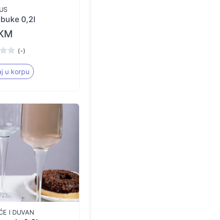
US
abuke 0,2l
 KM
(-)
j u korpu
ĆE I DUVAN