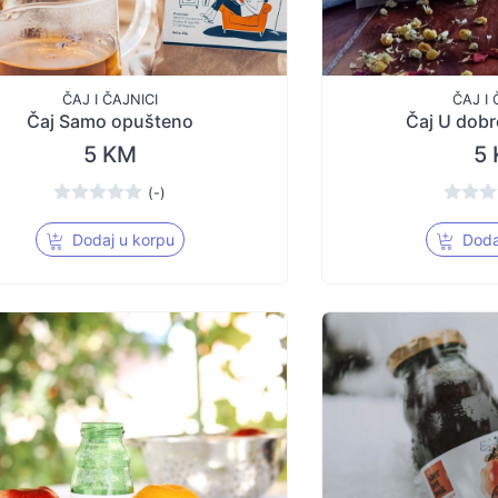
ČAJ I ČAJNICI
ČAJ I 
Čaj Samo opušteno
Čaj U dob
5 KM
5
(-)
Dodaj u korpu
Doda