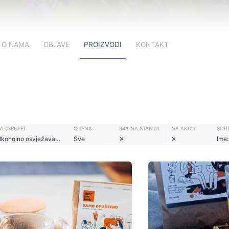
O NAMA
OBJAVE
PROIZVODI
KONTAKT
I (GRUPE)
CIJENA
IMA NA STANJU
NA AKCIJI
SORT
Bezalkoholno osvježavajuće piće
Sve
✕
✕
Ime: