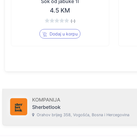
Sok od jabuke 1l
4.5 KM
(-)
Dodaj u korpu
KOMPANIJA
Sherbetlook
Orahov brijeg 358, Vogošća, Bosna i Hercegovina