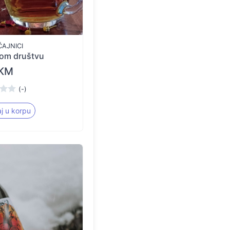
ČAJNICI
rom društvu
 KM
(-)
j u korpu