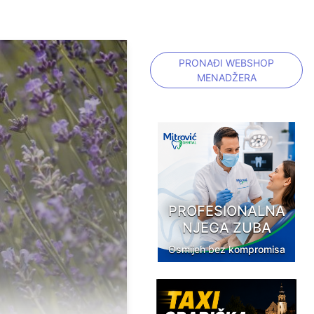
PRONAĐI WEBSHOP
MENADŽERA
PROFESIONALNA
NJEGA ZUBA
Osmijeh bez kompromisa