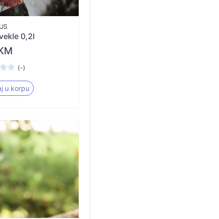
US
vekle 0,2l
 KM
(-)
j u korpu