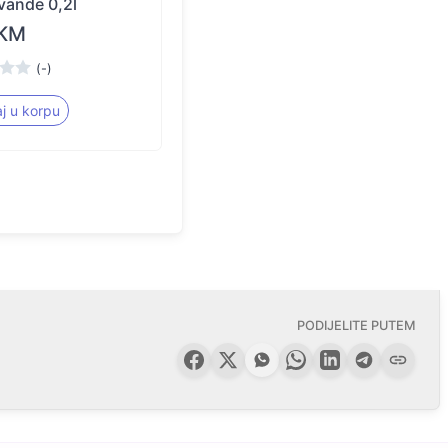
vande 0,2l
 KM
(-)
j u korpu
PODIJELITE PUTEM