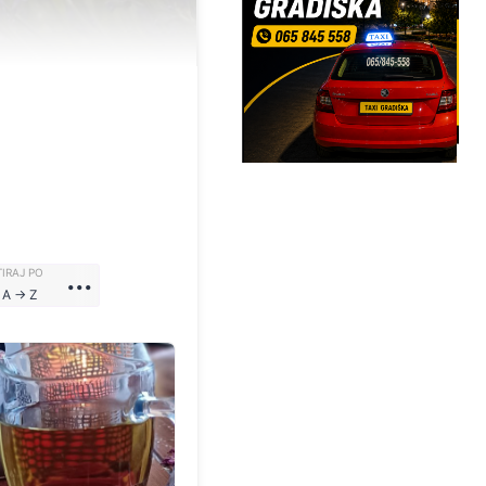
...
IRAJ PO
 A -> Z