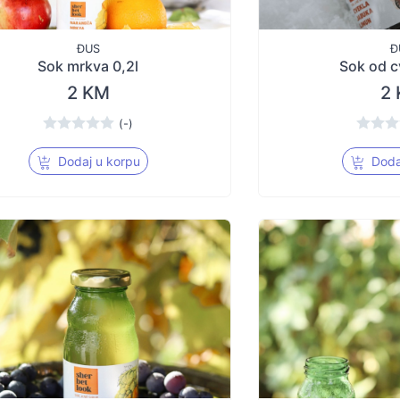
ĐUS
Đ
Sok mrkva 0,2l
Sok od c
2 KM
2
(-)
Dodaj u korpu
Doda