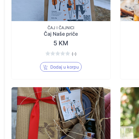
ČAJ I ČAJNICI
Čaj Naše priče
5 KM
(-)
Dodaj u korpu