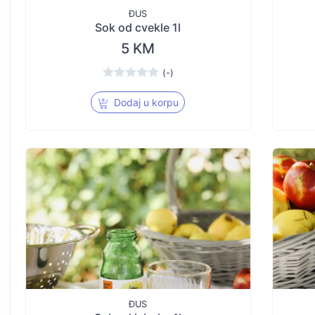
ĐUS
Sok od cvekle 1l
5 KM
(-)
Dodaj u korpu
ĐUS