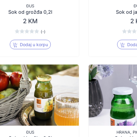
ĐUS
Đ
Sok od grožđa 0,2l
Sok od j
2 KM
2
(-)
Dodaj u korpu
Doda
ĐUS
HRANA, PI