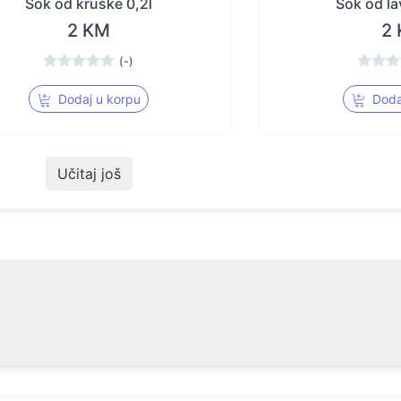
Sok od kruške 0,2l
Sok od la
2 KM
2
(-)
Dodaj u korpu
Doda
Učitaj još