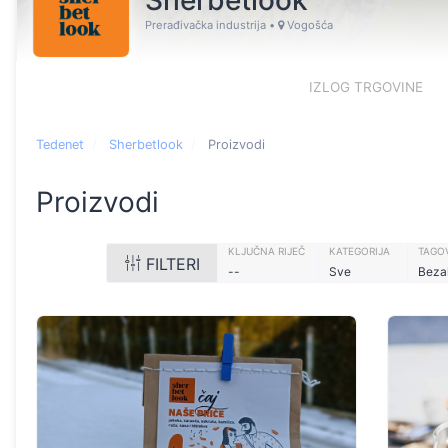
Sherbetlook
Prerađivačka industrija
•
Vogošća
IZLOG TRGOVINE
Tedenet
Sherbetlook
Proizvodi
Proizvodi
KLJUČNA RIJEČ
KATEGORIJA
TAGOV
FILTERI
--
Sve