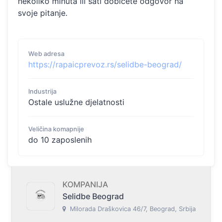
nekoliko minuta ili sati dobićete odgovor na
svoje pitanje.
Web adresa
https://rapaicprevoz.rs/selidbe-beograd/
Industrija
Ostale uslužne djelatnosti
Veličina komapnije
do 10 zaposlenih
KOMPANIJA
Selidbe Beograd
Milorada Draškovica 46/7, Beograd, Srbija