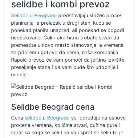
selidbe i kombi prevoz
Selidbe u Beogradu
predstavljaju složen proces
planiranja a prelazak u drugi stan, kuću se
ponekad planira unapred, ali ponekad se dogodi
neočekivano. Čak i ako hitno trebate stvari da
premestite u novo mesto stanovanja, a vremena
za pripremu gotovo da nema, naša kompanija
Rapaić prevoz će vam pomoći da jeftino izvršite
preseljenje stana i da vam bude što udobnije i
mirnije.
Selidbe Beograd cena
Cena
selidbe
u
Beogradu
se određuje na osnovu
procene vremena, količine stvari, dužine puta i
sprat sa koga se seli I na koji sprat se seli i to je