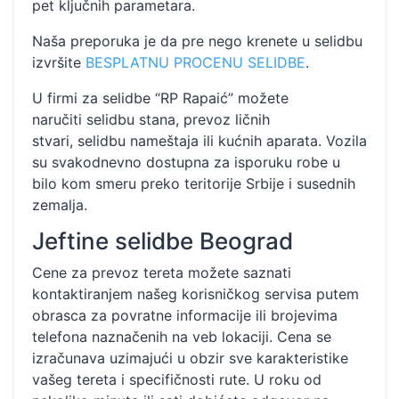
pet ključnih parametara.
Naša preporuka je da pre nego krenete u selidbu
izvršite
BESPLATNU PROCENU SELIDBE
.
U firmi za selidbe “RP Rapaić” možete
naručiti selidbu stana, prevoz ličnih
stvari, selidbu nameštaja ili kućnih aparata. Vozila
su svakodnevno dostupna za isporuku robe u
bilo kom smeru preko teritorije Srbije i susednih
zemalja.
Jeftine selidbe Beograd
Cene za prevoz tereta možete saznati
kontaktiranjem našeg korisničkog servisa putem
obrasca za povratne informacije ili brojevima
telefona naznačenih na veb lokaciji. Cena se
izračunava uzimajući u obzir sve karakteristike
vašeg tereta i specifičnosti rute. U roku od