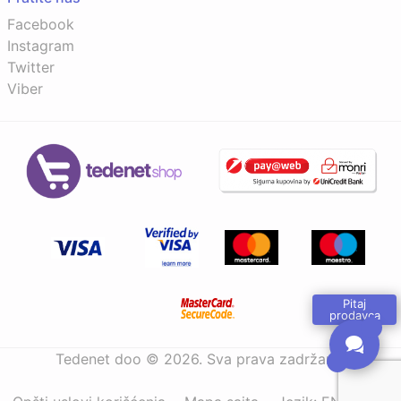
Facebook
Instagram
Twitter
Viber
Pitaj
prodavca
Tedenet doo © 2026. Sva prava zadržana.