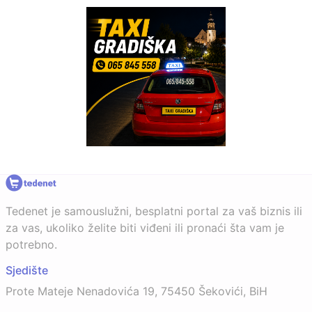
Tedenet je samouslužni, besplatni portal za vaš biznis ili
za vas, ukoliko želite biti viđeni ili pronaći šta vam je
potrebno.
Sjedište
Prote Mateje Nenadovića 19, 75450 Šekovići, BiH