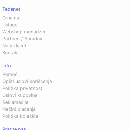
Tedenet
O nama
Usluge
Webshop menadžer
Partneri / Saradnici
Naši klijenti
Kontakt
Info
Pomoć
Opšti uslovi korišćenja
Politika privatnosti
Uslovi kupovine
Reklamacije
Načini plaćanja
Politika kolačića
Pratite nas