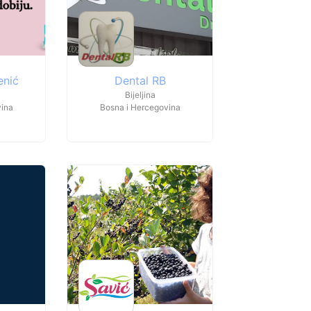
enić
Dental RB
Bijeljina
vina
Bosna i Hercegovina