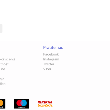
Pratite nas
Facebook
 korišćenja
Instagram
atnosti
Twitter
vine
Viber
nja
čića