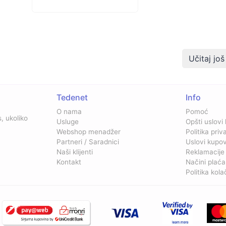
Učitaj još
Tedenet
Info
O nama
Pomoć
, ukoliko
Usluge
Opšti uslovi
Webshop menadžer
Politika priv
Partneri / Saradnici
Uslovi kupo
Naši klijenti
Reklamacije
Kontakt
Načini plaća
Politika kola