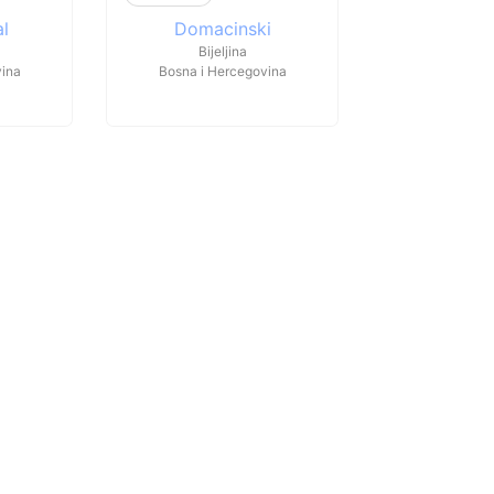
al
Domacinski
Bijeljina
vina
Bosna i Hercegovina