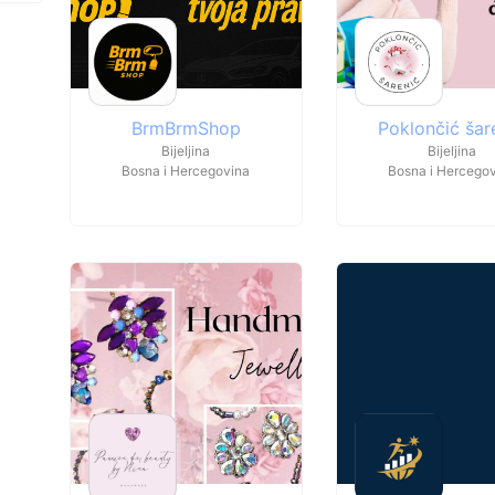
BrmBrmShop
Poklončić šar
Bijeljina
Bijeljina
Bosna i Hercegovina
Bosna i Hercego