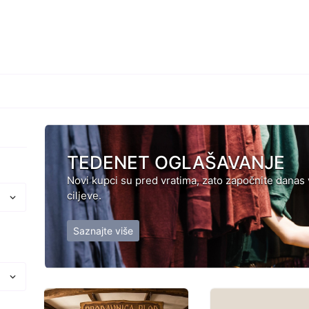
TEDENET OGLAŠAVANJE
Novi kupci su pred vratima, zato započnite danas
ciljeve.
Saznajte više