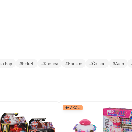
la hop
#Reketi
#Kantica
#Kamion
#Čamac
#Auto
NA AKCIJI