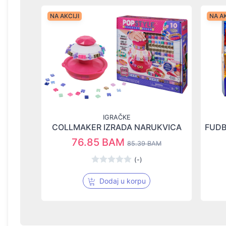
NA AKCIJI
NA AK
IGRAČKE
COLLMAKER IZRADA NARUKVICA
76.85 BAM
85.39 BAM
(-)
Dodaj u korpu