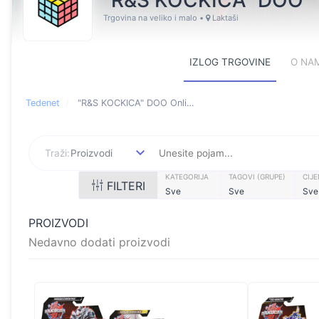
"R&S KOCKICA" DOO
Trgovina na veliko i malo
•
Laktaši
IZLOG TRGOVINE
O NA
Tedenet
"R&S KOCKICA" DOO Online trgovina
Online store featuring pr
Traži:
Proizvodi
KATEGORIJA
TAGOVI (GRUPE)
CIJ
FILTERI
Sve
Sve
Sve
PROIZVODI
Nedavno dodati proizvodi