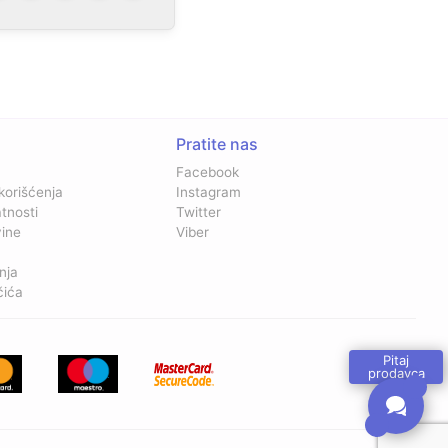
Pratite nas
Facebook
 korišćenja
Instagram
atnosti
Twitter
vine
Viber
nja
čića
Pitaj
prodavca