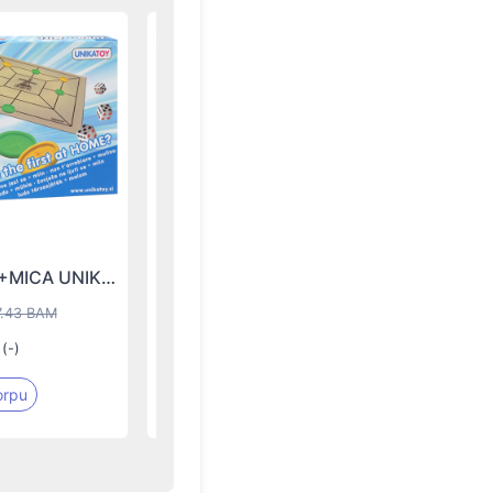
NA AKCIJI
IGRAČKE
ČOVJEČE NE LJUTI SE+MICA UNIKATOY
BABY PRVA SLIKOVNICA
7.26 BAM
7.43 BAM
8.07 BAM
(-)
(-)
orpu
Dodaj u korpu