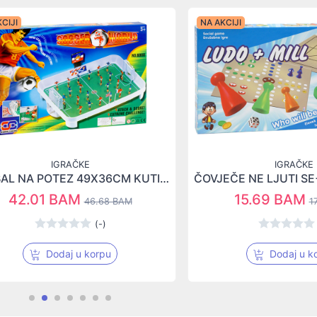
CIJI
NA AKCIJI
IGRAČKE
IGRAČKE
FUDBAL NA POTEZ 49X36CM KUTIJA 911531
42.01 BAM
15.69 BAM
46.68 BAM
1
(-)
Dodaj u korpu
Dodaj u k