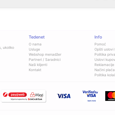
Tedenet
Info
O nama
Pomoć
, ukoliko
Usluge
Opšti uslovi
Webshop menadžer
Politika priv
Partneri / Saradnici
Uslovi kupo
Naši klijenti
Reklamacije
Kontakt
Načini plaća
Politika kola