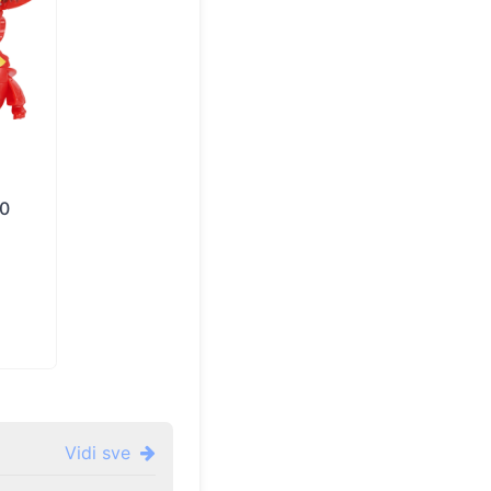
0
Vidi sve