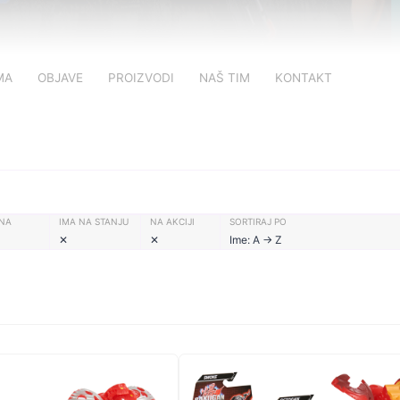
MA
OBJAVE
PROIZVODI
NAŠ TIM
KONTAKT
oducts and services from "R&
ENA
IMA NA STANJU
NA AKCIJI
SORTIRAJ PO
✕
✕
Ime: A -> Z