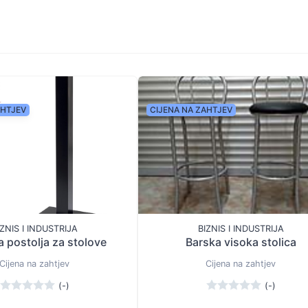
AHTJEV
CIJENA NA ZAHTJEV
IZNIS I INDUSTRIJA
BIZNIS I INDUSTRIJA
 postolja za stolove
Barska visoka stolica
Cijena na zahtjev
Cijena na zahtjev
(-)
(-)