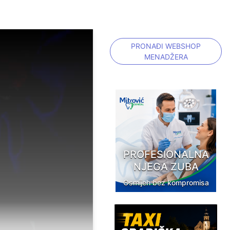
PRONAĐI WEBSHOP
MENADŽERA
PROFESIONALNA
NJEGA ZUBA
Osmijeh bez kompromisa