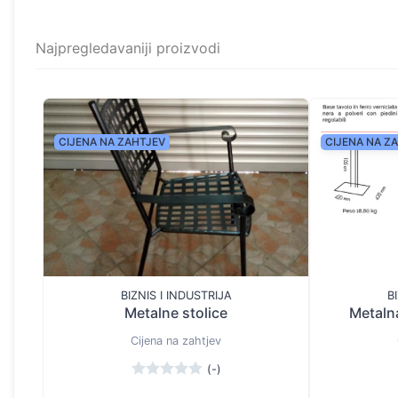
Najpregledavaniji proizvodi
CIJENA NA ZAHTJEV
CIJENA NA Z
BIZNIS I INDUSTRIJA
B
Metalne stolice
Metalna
Cijena na zahtjev
(-)