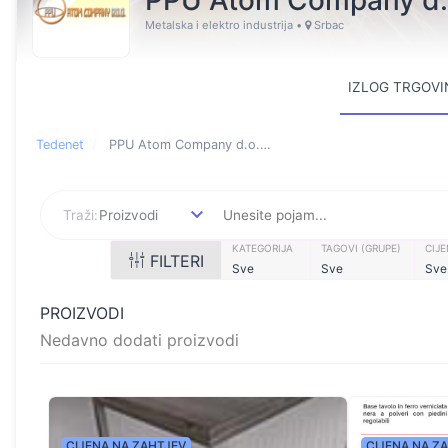
PPU Atom Company d.
Metalska i elektro industrija
•
Srbac
IZLOG TRGOVI
Tedenet
PPU Atom Company d.o.o. Online trgovina
Online store featuring pr
Traži:
Proizvodi
KATEGORIJA
TAGOVI (GRUPE)
CIJ
FILTERI
Sve
Sve
Sve
PROIZVODI
Nedavno dodati proizvodi
CIJENA NA ZAHTJEV
CIJENA NA Z