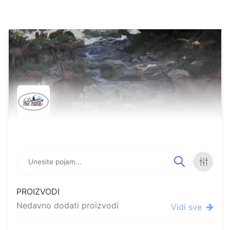
Online store featuring pro
FILTE
PROIZVODI
RI
Nedavno dodati proizvodi
Vidi sve