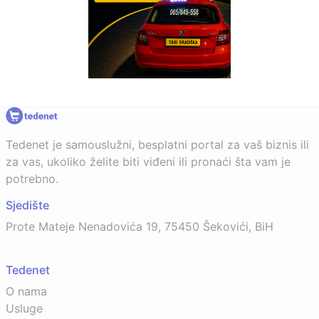
Tedenet je samouslužni, besplatni portal za vaš biznis ili
za vas, ukoliko želite biti viđeni ili pronaći šta vam je
potrebno.
Sjedište
Prote Mateje Nenadovića 19, 75450 Šekovići, BiH
Tedenet
O nama
Usluge