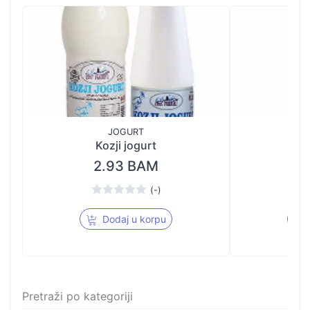
JOGURT
MLIJ
Kozji jogurt
Ko
2.93 BAM
2
(-)
Dodaj u korpu
Pretraži po kategoriji