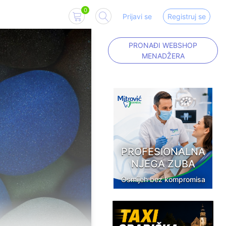
0
Prijavi se
Registruj se
PRONAĐI WEBSHOP
MENADŽERA
PROFESIONALNA
NJEGA ZUBA
Osmijeh bez kompromisa