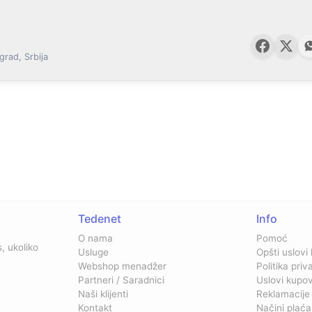
grad, Srbija
Tedenet
Info
O nama
Pomoć
, ukoliko
Usluge
Opšti uslovi
Webshop menadžer
Politika priv
Partneri / Saradnici
Uslovi kupo
Naši klijenti
Reklamacije
Kontakt
Načini plaća