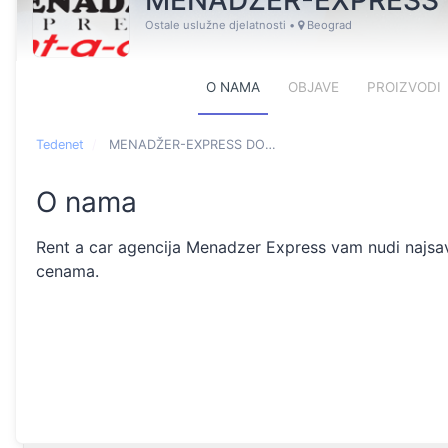
MENADŽER-EXPRESS
Ostale uslužne djelatnosti
•
Beograd
O NAMA
OBJAVE
PROIZVODI
Tedenet
MENADŽER-EXPRESS DOO BEOGRAD - O nama
O nama
Rent a car agencija Menadzer Express vam nudi najsav
cenama.