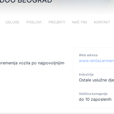
 DOO BEOGRAD
USLUGE
POSLOVI
PROJEKTI
NAŠ TIM
KONTAKT
Web adresa
www.rentacarmen
remenija vozila po najpovoljnijim
Industrija
Ostale uslužne dje
Veličina komapnije
do 10 zaposlenih