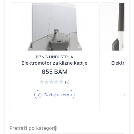
BIZNIS I INDUSTRIJA
BIZN
Elektromotor za klizne kapije
Elektromot
655 BAM
(-)
Dodaj u korpu
Pretraži po kategoriji