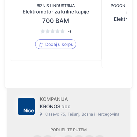
BIZNIS I INDUSTRIJA
POGONI PROM
Elektromotor za krilne kapije
PROM
Elektromot
700 BAM
1
(-)
Dodaj u korpu
KOMPANIJA
KRONOS doo
Krasevo 75, Tešanj, Bosna i Hercegovina
PODIJELITE PUTEM