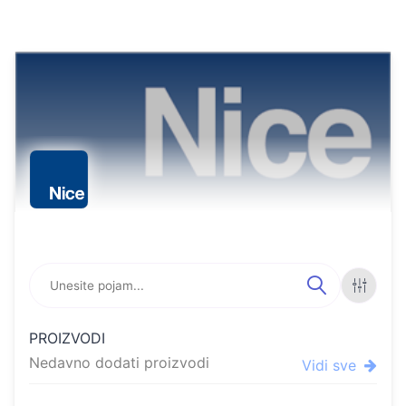
Online store featuring pr
FILTE
PROIZVODI
RI
Nedavno dodati proizvodi
Vidi sve