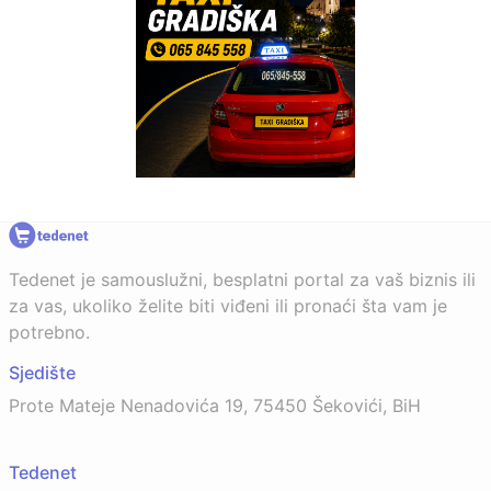
Tedenet je samouslužni, besplatni portal za vaš biznis ili
za vas, ukoliko želite biti viđeni ili pronaći šta vam je
potrebno.
Sjedište
Prote Mateje Nenadovića 19, 75450 Šekovići, BiH
Tedenet