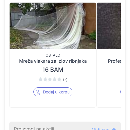
OSTALO
SPO
Mreža vlakara za izlov ribnjaka
Profesion
16 BAM
(-)
Dodaj u korpu
Proizvodi na akciji
Vidi sve