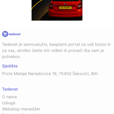
Tedenet je samouslužni, besplatni portal za vaš biznis ili
za vas, ukoliko želite biti viđeni ili pronaći šta vam je
potrebno.
Sjedište
Prote Mateje Nenadovića 19, 75450 Šekovići, BiH
Tedenet
O nama
Usluge
Webshop menadžer