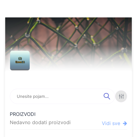
Online store featuring pro
FILTE
PROIZVODI
RI
Nedavno dodati proizvodi
Vidi sve