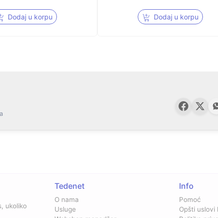
Dodaj u korpu
Dodaj u korpu
a
Tedenet
Info
O nama
Pomoć
, ukoliko
Usluge
Opšti uslovi