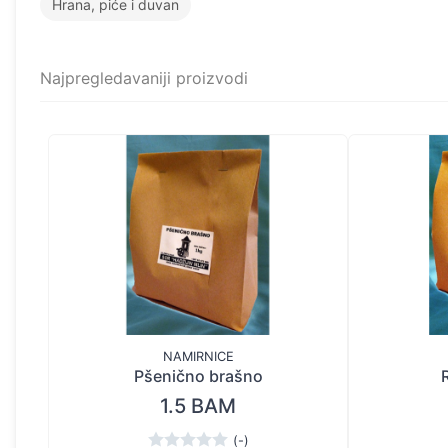
Hrana, piće i duvan
Najpregledavaniji proizvodi
NAMIRNICE
Pšenično brašno
1.5 BAM
(-)