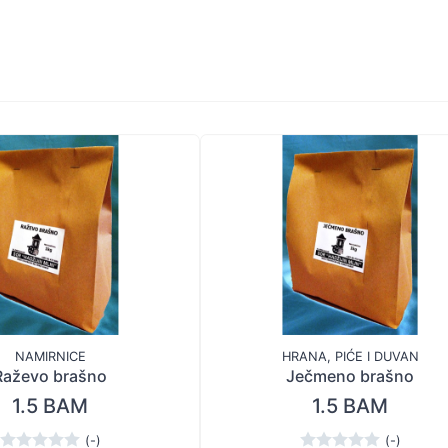
NAMIRNICE
HRANA, PIĆE I DUVAN
Raževo brašno
Ječmeno brašno
1.5 BAM
1.5 BAM
(-)
(-)