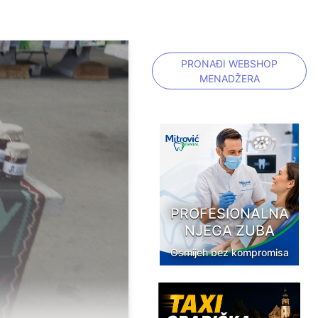
PRONAĐI WEBSHOP
MENADŽERA
PROFESIONALNA
NJEGA ZUBA
Osmijeh bez kompromisa