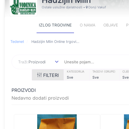
Hadzijin Mlin
Ostale uslužne djelatnosti
•
Donji Vakuf
IZLOG TRGOVINE
O NAMA
OBJAVE
P
Tedenet
Hadzijin Mlin Online trgovina
Online store featuring pro
Traži:
Proizvodi
KATEGORIJA
TAGOVI (GRUPE)
CIJ
FILTERI
Sve
Sve
Sve
PROIZVODI
Nedavno dodati proizvodi