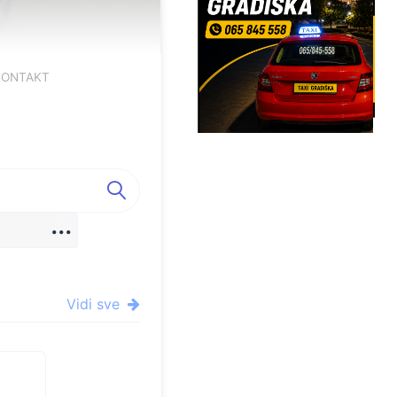
KONTAKT
in Mlin
...
Vidi sve