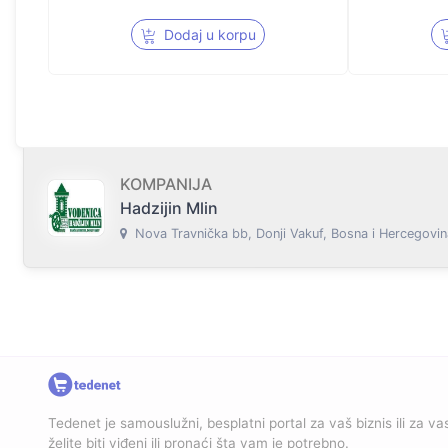
Dodaj u korpu
KOMPANIJA
Hadzijin Mlin
Nova Travnička bb, Donji Vakuf, Bosna i Hercegovin
Tedenet je samouslužni, besplatni portal za vaš biznis ili za vas
želite biti viđeni ili pronaći šta vam je potrebno.