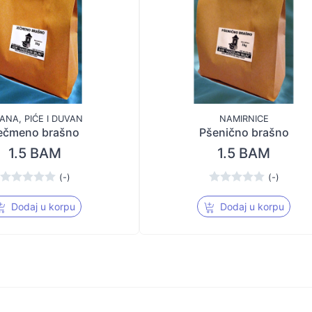
ANA, PIĆE I DUVAN
NAMIRNICE
ečmeno brašno
Pšenično brašno
1.5 BAM
1.5 BAM
(-)
(-)
Dodaj u korpu
Dodaj u korpu