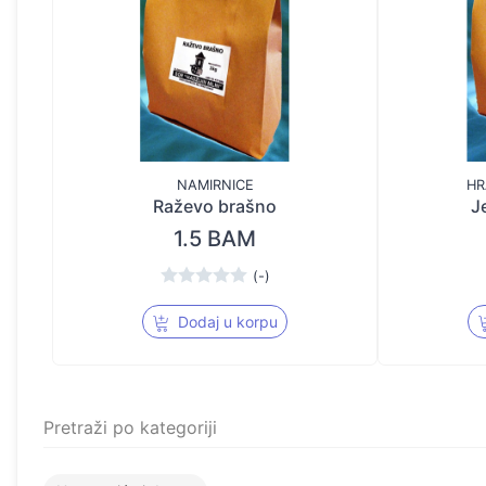
NAMIRNICE
HR
Raževo brašno
J
1.5 BAM
(-)
Dodaj u korpu
Pretraži po kategoriji