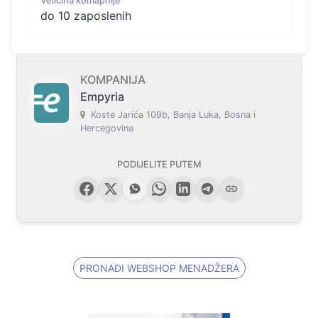
Veličina komapnije
do 10 zaposlenih
KOMPANIJA
Empyria
Koste Jarića 109b, Banja Luka, Bosna i
Hercegovina
PODIJELITE PUTEM
PRONAĐI WEBSHOP MENADŽERA