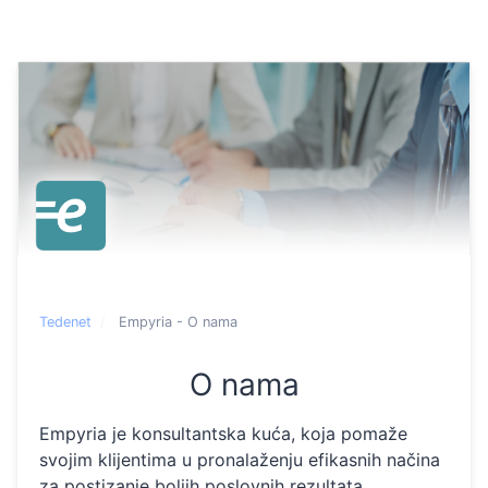
Tedenet
Empyria - O nama
O nama
Empyria je konsultantska kuća, koja pomaže
svojim klijentima u pronalaženju efikasnih načina
za postizanje boljih poslovnih rezultata.