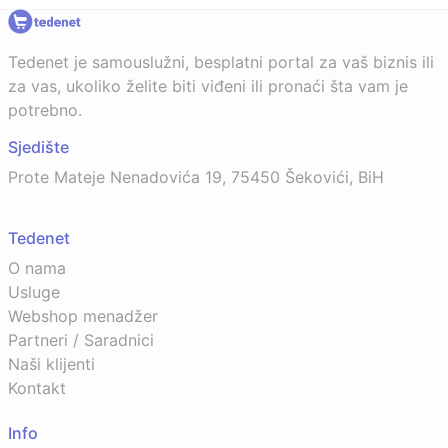
Tedenet je samouslužni, besplatni portal za vaš biznis ili
za vas, ukoliko želite biti viđeni ili pronaći šta vam je
potrebno.
Sjedište
Prote Mateje Nenadovića 19, 75450 Šekovići, BiH
Tedenet
O nama
Usluge
Webshop menadžer
Partneri / Saradnici
Naši klijenti
Kontakt
Info