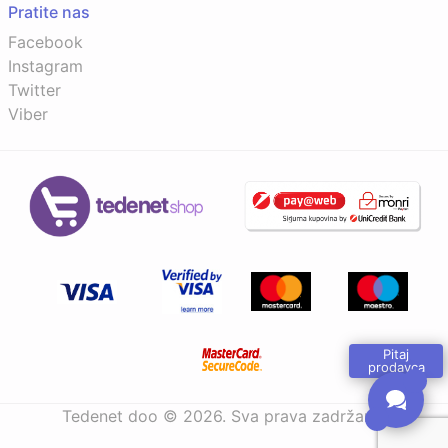
Pratite nas
Facebook
Instagram
Twitter
Viber
Pitaj
prodavca
Tedenet doo © 2026. Sva prava zadržana.