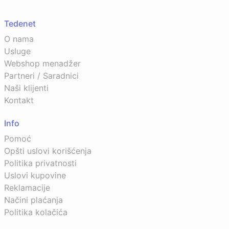
Tedenet
O nama
Usluge
Webshop menadžer
Partneri / Saradnici
Naši klijenti
Kontakt
Info
Pomoć
Opšti uslovi korišćenja
Politika privatnosti
Uslovi kupovine
Reklamacije
Načini plaćanja
Politika kolačića