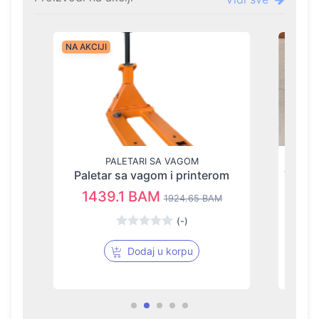
NA AKCIJI
NA AKC
PALETARI SA VAGOM
Paletar sa vagom i printerom
1439.1 BAM
3
1924.65 BAM
(-)
Dodaj u korpu