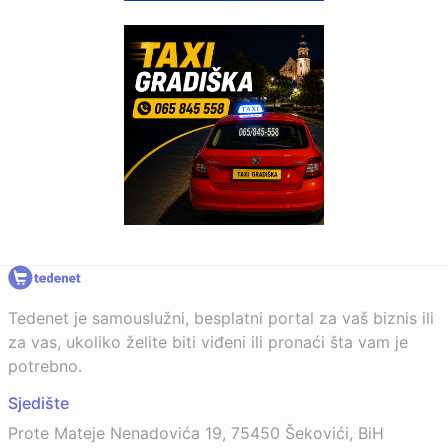
Tedenet je samouslužni, besplatni portal za vaš biznis ili
za vas, ukoliko želite biti viđeni ili pronaći šta vam je
potrebno.
Sjedište
Prote Mateje Nenadovića 19, 75450 Šekovići, BiH