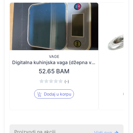
VAGE
IND
Digitalna kuhinjska vaga (džepna vaga) 1000g
Kra
52.65 BAM
(-)
Dodaj u korpu
Proizvodi na akciji
Vidi sve