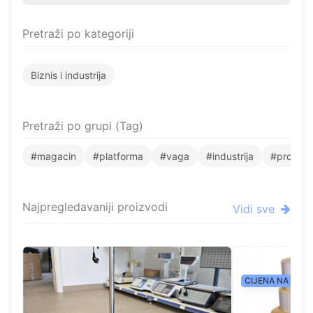
Pretraži po kategoriji
Biznis i industrija
Pretraži po grupi (Tag)
#magacin
#platforma
#vaga
#industrija
#proizvo
Najpregledavaniji proizvodi
Vidi sve
CIJENA NA ZAH