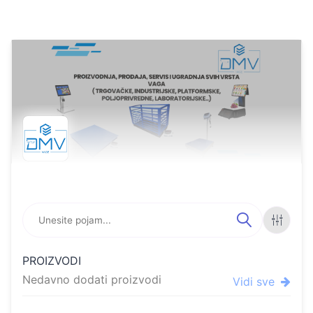
Online store featuring pr
FILTE
PROIZVODI
RI
Nedavno dodati proizvodi
Vidi sve