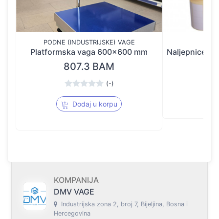
PODNE (INDUSTRIJSKE) VAGE
Platformska vaga 600x600 mm
807.3 BAM
Ci
(-)
CIJ
Dodaj u korpu
KOMPANIJA
DMV VAGE
Industrijska zona 2, broj 7, Bijeljina, Bosna i
Hercegovina