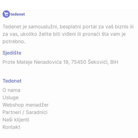
Tedenet je samouslužni, besplatni portal za vaš biznis ili
za vas, ukoliko želite biti viđeni ili pronaći šta vam je
potrebno.
Sjedište
Prote Mateje Nenadovića 19, 75450 Šekovići, BiH
Tedenet
O nama
Usluge
Webshop menadžer
Partneri / Saradnici
Naši klijenti
Kontakt