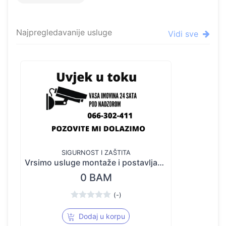
Najpregledavanije usluge
Vidi sve
SIGURNOST I ZAŠTITA
Vrsimo usluge montaže i postavljanja: Video nadzora, Ozvucenja, Interfona kao i teh.podrska od 00-
0 BAM
(-)
Dodaj u korpu