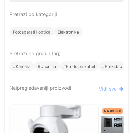
Pretraži po kategoriji
Fotoaparati i optika
Elektronika
Pretraži po grupi (Tag)
#Kamera
#Uticnica
#Produzni kabel
#Prekidac
#
Najpregledavaniji proizvodi
Vidi sve
NA AKCIJI