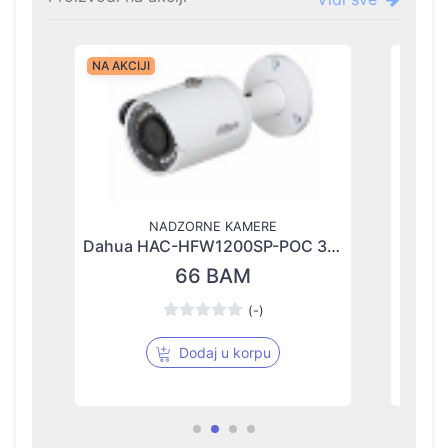
NA AKCIJI
NA AKC
NADZORNE KAMERE
wifi interfon-IMOU Doorbell Kit-A DB60 poz. jed. sa i Wi-Fi extender-zvonoDS21 Rasprodaja
Dahua HAC-HFW1200SP-POC 3,6 mm kamera Akcija
66 BAM
(-)
Dodaj u korpu