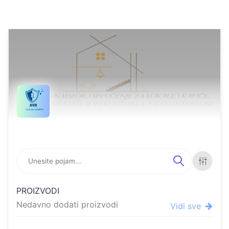
Online store featuring pro
FILTE
PROIZVODI
RI
Nedavno dodati proizvodi
Vidi sve