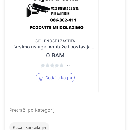
SIGURNOST I ZAŠTITA
Vrsimo usluge montaže i postavljanja: Video nadzora, Ozvucenja, Interfona kao i teh.podrska od 00-
0 BAM
(-)
Dodaj u korpu
Pretraži po kategoriji
Kuća i kancelarija