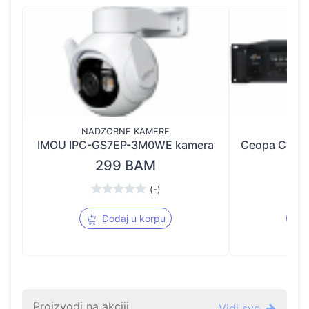
NADZORNE KAMERE
IMOU IPC-GS7EP-3M0WE kamera
Ceopa CE-M
299 BAM
(-)
Dodaj u korpu
Proizvodi na akciji
Vidi sve