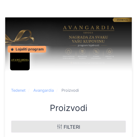
Lojaliti program
Tedenet
Avangardia
Proizvodi
Proizvodi
FILTERI