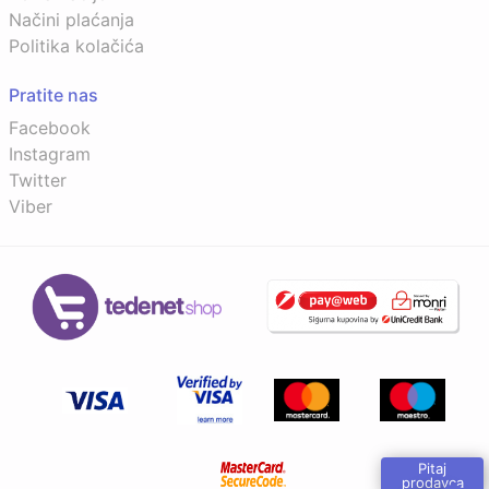
Načini plaćanja
Politika kolačića
Pratite nas
Facebook
Instagram
Twitter
Viber
Pitaj
prodavca