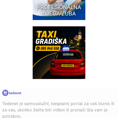
PROFESIONALNA
NJEGA ZUBA
Tedenet je samouslužni, besplatni portal za vaš biznis ili
za vas, ukoliko želite biti viđeni ili pronaći šta vam je
potrebno.