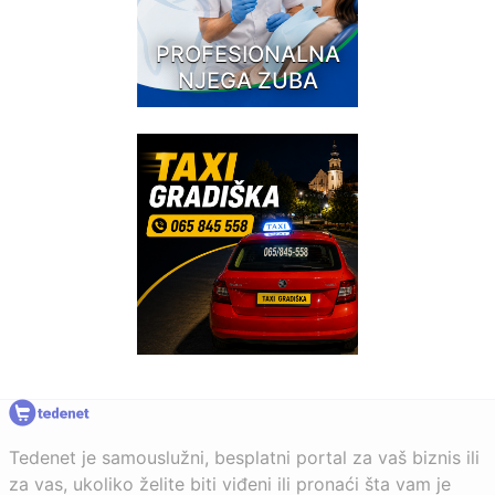
PROFESIONALNA
NJEGA ZUBA
Tedenet je samouslužni, besplatni portal za vaš biznis ili
za vas, ukoliko želite biti viđeni ili pronaći šta vam je