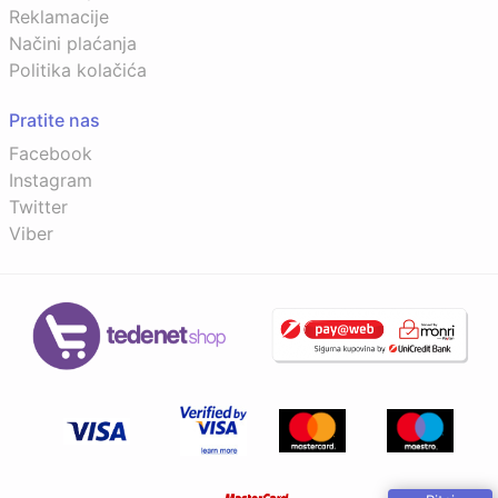
Reklamacije
Načini plaćanja
Politika kolačića
Pratite nas
Facebook
Instagram
Twitter
Viber