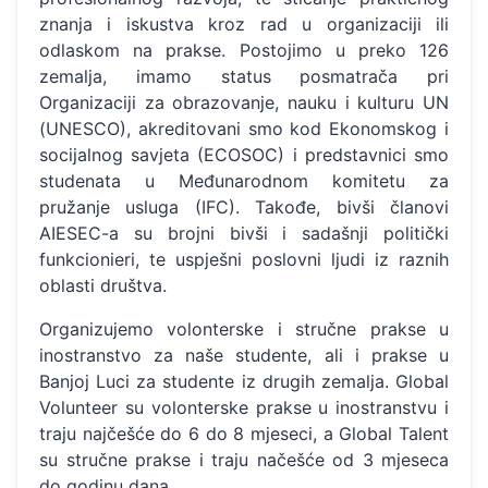
znanja i iskustva kroz rad u organizaciji ili
odlaskom na prakse. Postojimo u preko 126
zemalja, imamo status posmatrača pri
Organizaciji za obrazovanje, nauku i kulturu UN
(UNESCO), akreditovani smo kod Ekonomskog i
socijalnog savjeta (ECOSOC) i predstavnici smo
studenata u Međunarodnom komitetu za
pružanje usluga (IFC). Takođe, bivši članovi
AIESEC-a su brojni bivši i sadašnji politički
funkcionieri, te uspješni poslovni ljudi iz raznih
oblasti društva.
Organizujemo volonterske i stručne prakse u
inostranstvo za naše studente, ali i prakse u
Banjoj Luci za studente iz drugih zemalja. Global
Volunteer su volonterske prakse u inostranstvu i
traju najčešće do 6 do 8 mjeseci, a Global Talent
su stručne prakse i traju načešće od 3 mjeseca
do godinu dana.