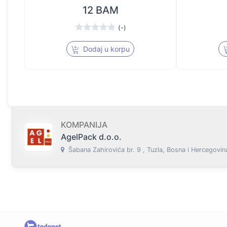
12 BAM
(-)
Dodaj u korpu
KOMPANIJA
AgelPack d.o.o.
Šabana Zahirovića br. 9 , Tuzla, Bosna i Hercegovin