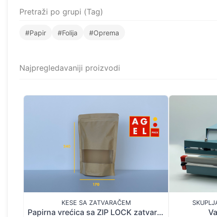
Pretraži po grupi (Tag)
#Papir
#Folija
#Oprema
Najpregledavaniji proizvodi
KESE SA ZATVARAČEM
SKUPLJ
Papirna vrećica sa ZIP LOCK zatvaracem i prozorom 240x170 mm Pakiranje 50 kom
Va