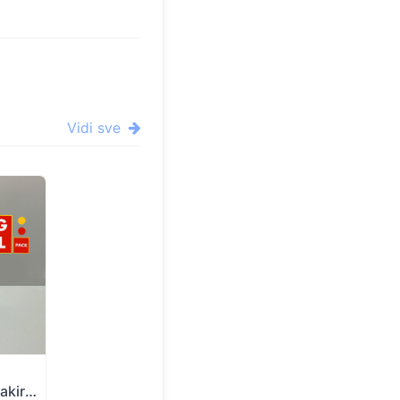
Vidi sve
Stretch folija Mini roll 100 mm Pakiranje 1 rola