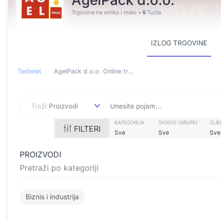
AgelPack d.o.o.
Trgovina na veliko i malo
•
Tuzla
IZLOG TRGOVINE
Tedenet
AgelPack d.o.o. Online trgovina
Online store featuring pro
Traži:
Proizvodi
KATEGORIJA
TAGOVI (GRUPE)
CIJ
FILTERI
Sve
Sve
Sve
PROIZVODI
Pretraži po kategoriji
Biznis i industrija