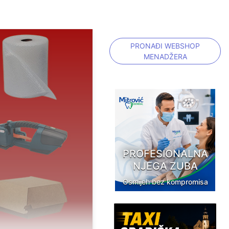
PRONAĐI WEBSHOP
MENADŽERA
PROFESIONALNA
NJEGA ZUBA
Osmijeh bez kompromisa