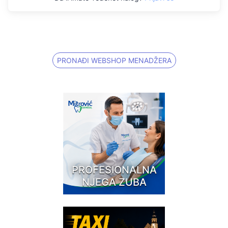
PRONAĐI WEBSHOP MENADŽERA
PROFESIONALNA
NJEGA ZUBA