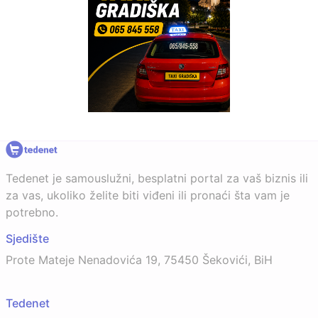
Tedenet je samouslužni, besplatni portal za vaš biznis ili
za vas, ukoliko želite biti viđeni ili pronaći šta vam je
potrebno.
Sjedište
Prote Mateje Nenadovića 19, 75450 Šekovići, BiH
Tedenet