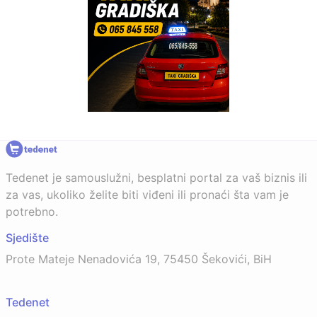
Tedenet je samouslužni, besplatni portal za vaš biznis ili
za vas, ukoliko želite biti viđeni ili pronaći šta vam je
potrebno.
Sjedište
Prote Mateje Nenadovića 19, 75450 Šekovići, BiH
Tedenet