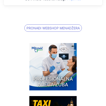
PRONAĐI WEBSHOP MENADŽERA
PROFESIONALNA
NJEGA ZUBA