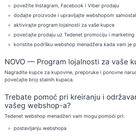
povežite Instagram, Facebook i Viber prodaju
dodajte proizvode i upravljajte webshopom samosta
aktivirajte program lojalnosti za vaše kupce
povećajte prodaju uz Tedenet promociju i marketing
koristite podršku webshop menadžera kada vam je 
NOVO — Program lojalnosti za vaše 
Nagradite kupce za kupovine, preporuke i ponovne naru
povećajte broj stalnih kupaca.
Trebate pomoć pri kreiranju i održava
vašeg webshop-a?
Tedenet webshop menadžeri vam mogu pomoći pri:
postavljanju webshopa