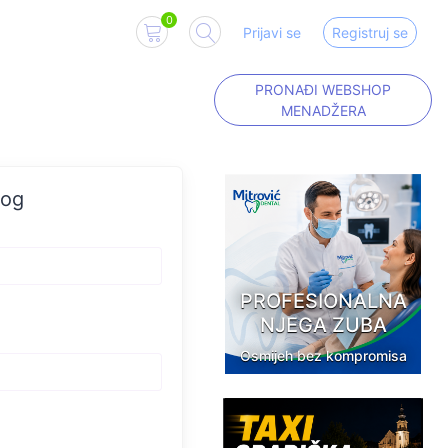
0
Prijavi se
Registruj se
PRONAĐI WEBSHOP
MENADŽERA
log
PROFESIONALNA
NJEGA ZUBA
Osmijeh bez kompromisa