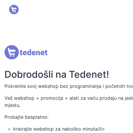
Dobrodošli na Tedenet!
Pokrenite svoj webshop bez programiranja i početnih tr
Vaš webshop + promocija + alati za veću prodaju na je
mjestu.
Probajte besplatno:
kreirajte webshop za nekoliko minuta/li>