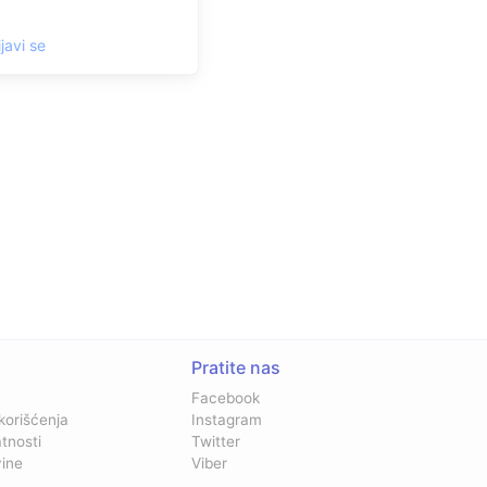
ijavi se
Pratite nas
Facebook
 korišćenja
Instagram
atnosti
Twitter
vine
Viber