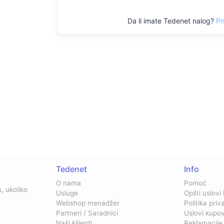
Da li imate Tedenet nalog?
Pr
Tedenet
Info
O nama
Pomoć
, ukoliko
Usluge
Opšti uslovi
Webshop menadžer
Politika priv
Partneri / Saradnici
Uslovi kupo
Naši klijenti
Reklamacije