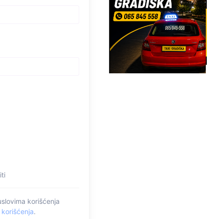
ti
uslovima korišćenja
 korišćenja
.