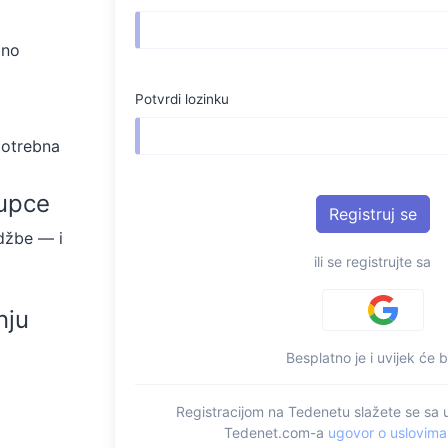
lno
Potvrdi lozinku
potrebna
kupce
džbe — i
ili se registrujte sa
nju
Besplatno je i uvijek će bi
Registracijom na Tedenetu slažete se sa 
Tedenet.com-a
ugovor o uslovima