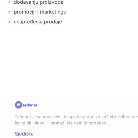
dodavanju proizvoda
promociji i marketingu
unapređenju prodaje
Tedenet je samouslužni, besplatni portal za vaš biznis ili za vas
želite biti viđeni ili pronaći šta vam je potrebno.
Sjedište