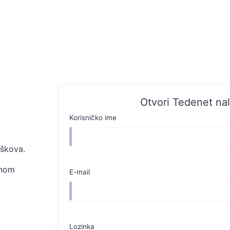
Otvori Tedenet na
Korisničko ime
oškova.
dnom
E-mail
Lozinka