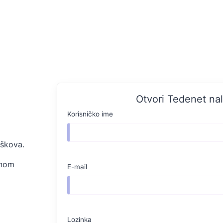
Otvori Tedenet na
Korisničko ime
oškova.
dnom
E-mail
Lozinka