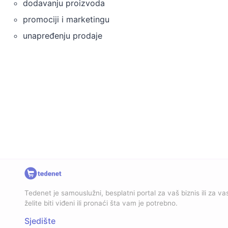
dodavanju proizvoda
promociji i marketingu
unapređenju prodaje
Tedenet je samouslužni, besplatni portal za vaš biznis ili za vas
želite biti viđeni ili pronaći šta vam je potrebno.
Sjedište