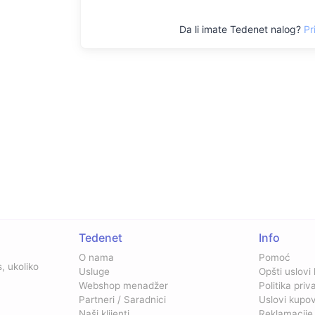
Da li imate Tedenet nalog?
Pr
Tedenet
Info
O nama
Pomoć
, ukoliko
Usluge
Opšti uslovi
Webshop menadžer
Politika priv
Partneri / Saradnici
Uslovi kupo
Naši klijenti
Reklamacije