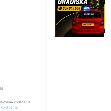
ti
uslovima korišćenja
 korišćenja
.