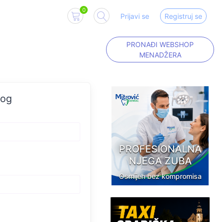
0
Prijavi se
Registruj se
PRONAĐI WEBSHOP
MENADŽERA
log
PROFESIONALNA
NJEGA ZUBA
Osmijeh bez kompromisa