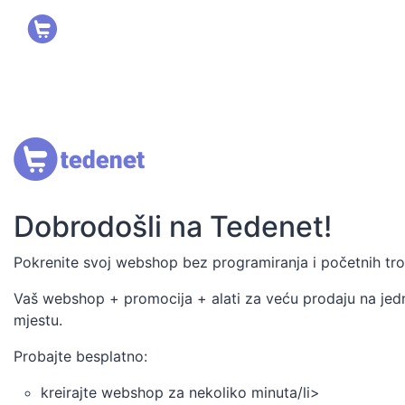
Dobrodošli na Tedenet!
Pokrenite svoj webshop bez programiranja i početnih tr
Vaš webshop + promocija + alati za veću prodaju na je
mjestu.
Probajte besplatno:
kreirajte webshop za nekoliko minuta/li>