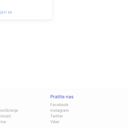
ijavi se
Pratite nas
Facebook
 korišćenja
Instagram
atnosti
Twitter
vine
Viber