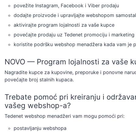
povežite Instagram, Facebook i Viber prodaju
dodajte proizvode i upravljajte webshopom samosta
aktivirajte program lojalnosti za vaše kupce
povećajte prodaju uz Tedenet promociju i marketing
koristite podršku webshop menadžera kada vam je 
NOVO — Program lojalnosti za vaše 
Nagradite kupce za kupovine, preporuke i ponovne naru
povećajte broj stalnih kupaca.
Trebate pomoć pri kreiranju i održava
vašeg webshop-a?
Tedenet webshop menadžeri vam mogu pomoći pri:
postavljanju webshopa