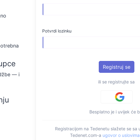
lno
Potvrdi lozinku
potrebna
kupce
džbe — i
ili se registrujte sa
nju
Besplatno je i uvijek će bi
Registracijom na Tedenetu slažete se sa 
Tedenet.com-a
ugovor o uslovima