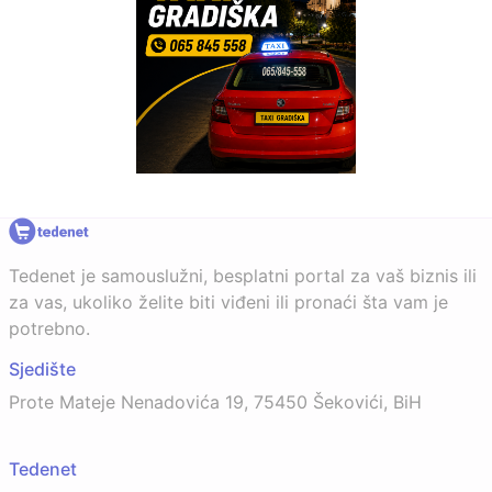
Tedenet je samouslužni, besplatni portal za vaš biznis ili
za vas, ukoliko želite biti viđeni ili pronaći šta vam je
potrebno.
Sjedište
Prote Mateje Nenadovića 19, 75450 Šekovići, BiH
Tedenet