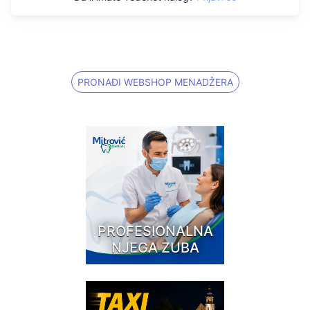
PRONAĐI WEBSHOP MENADŽERA
PROFESIONALNA
NJEGA ZUBA