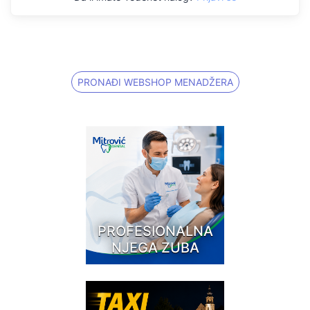
PRONAĐI WEBSHOP MENADŽERA
PROFESIONALNA
NJEGA ZUBA