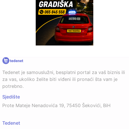
Tedenet je samouslužni, besplatni portal za vaš biznis ili
za vas, ukoliko želite biti viđeni ili pronaći šta vam je
potrebno.
Sjedište
Prote Mateje Nenadovića 19, 75450 Šekovići, BiH
Tedenet