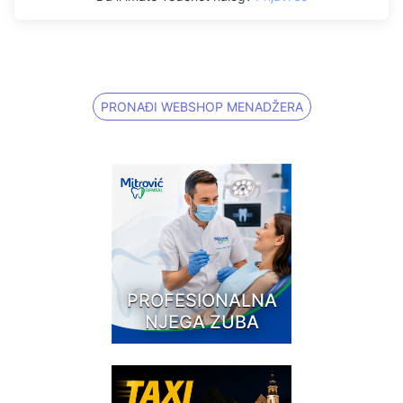
PRONAĐI WEBSHOP MENADŽERA
PROFESIONALNA
NJEGA ZUBA