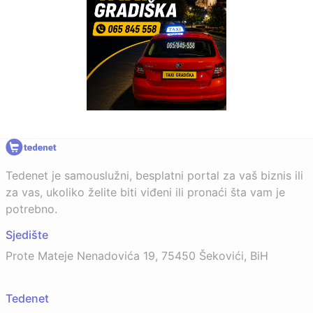
Tedenet je samouslužni, besplatni portal za vaš biznis ili
za vas, ukoliko želite biti viđeni ili pronaći šta vam je
potrebno.
Sjedište
Prote Mateje Nenadovića 19, 75450 Šekovići, BiH
Tedenet