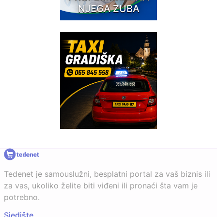
NJEGA ZUBA
Tedenet je samouslužni, besplatni portal za vaš biznis ili
za vas, ukoliko želite biti viđeni ili pronaći šta vam je
potrebno.
Sjedište