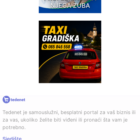
NJEGA ZUBA
Tedenet je samouslužni, besplatni portal za vaš biznis ili
za vas, ukoliko želite biti viđeni ili pronaći šta vam je
potrebno.
Sjedište