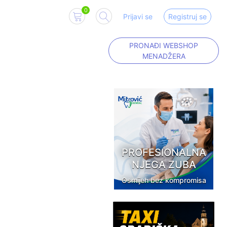
0
Prijavi se
Registruj se
PRONAĐI WEBSHOP
MENADŽERA
PROFESIONALNA
NJEGA ZUBA
Osmijeh bez kompromisa