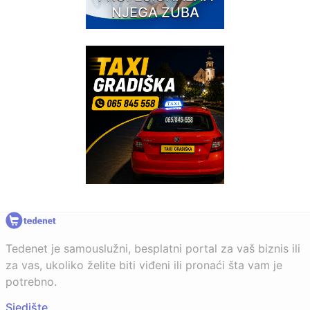
NJEGA ZUBA
Tedenet je samouslužni, besplatni portal za vaš biznis ili
za vas, ukoliko želite biti viđeni ili pronaći šta vam je
potrebno.
Sjedište