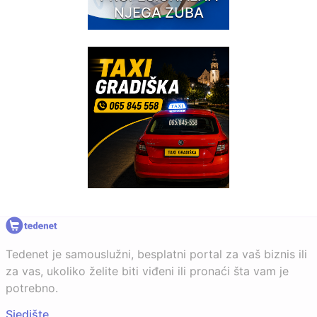
NJEGA ZUBA
Tedenet je samouslužni, besplatni portal za vaš biznis ili
za vas, ukoliko želite biti viđeni ili pronaći šta vam je
potrebno.
Sjedište