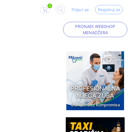
0
Prijavi se
Registruj se
PRONAĐI WEBSHOP
MENADŽERA
PROFESIONALNA
NJEGA ZUBA
Osmijeh bez kompromisa