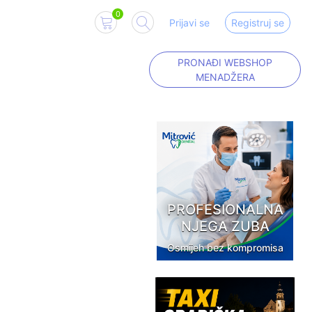
0
Prijavi se
Registruj se
PRONAĐI WEBSHOP
MENADŽERA
PROFESIONALNA
NJEGA ZUBA
Osmijeh bez kompromisa