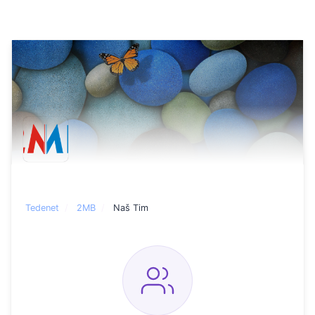
Tedenet
2MB
Naš Tim