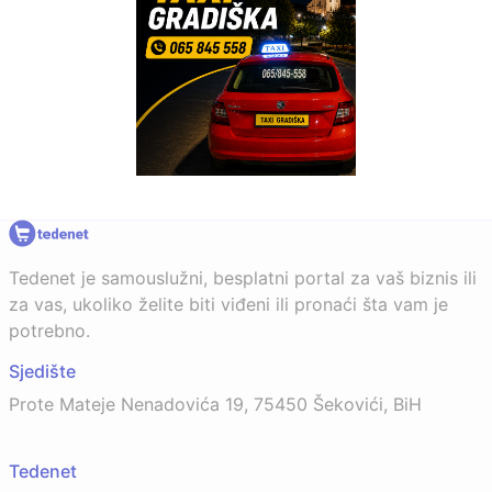
Tedenet je samouslužni, besplatni portal za vaš biznis ili
za vas, ukoliko želite biti viđeni ili pronaći šta vam je
potrebno.
Sjedište
Prote Mateje Nenadovića 19, 75450 Šekovići, BiH
Tedenet