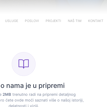
USLUGE
POSLOVI
PROJEKTI
NAŠ TIM
KONTAKT
 o nama je u pripremi
je
2MB
trenutno radi na pripremi detaljnog
ro ćete ovde moći saznati više o našoj istoriji,
delatnosti i viziji.