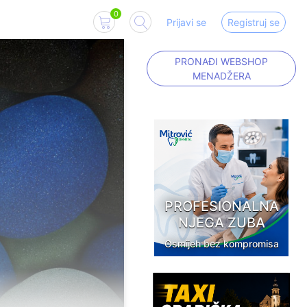
0
Prijavi se
Registruj se
PRONAĐI WEBSHOP
MENADŽERA
PROFESIONALNA
NJEGA ZUBA
Osmijeh bez kompromisa