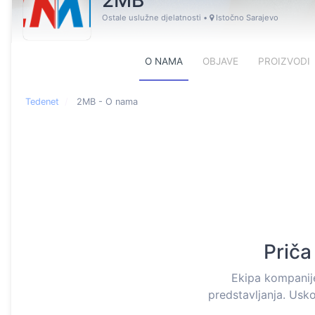
2MB
Ostale uslužne djelatnosti
•
Istočno Sarajevo
O NAMA
OBJAVE
PROIZVODI
Tedenet
2MB - O nama
Priča
Ekipa kompani
predstavljanja. Usko